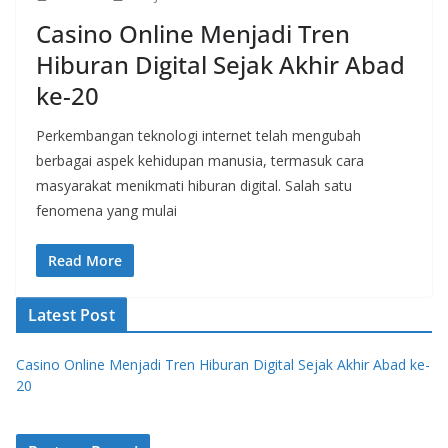
Casino Online Menjadi Tren
Hiburan Digital Sejak Akhir Abad
ke-20
Perkembangan teknologi internet telah mengubah
berbagai aspek kehidupan manusia, termasuk cara
masyarakat menikmati hiburan digital. Salah satu
fenomena yang mulai
Read More
Latest Post
Casino Online Menjadi Tren Hiburan Digital Sejak Akhir Abad ke-
20